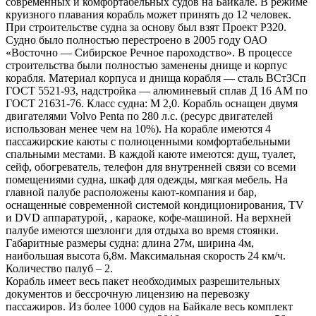
современных и комфортабельных судов на Байкале. В режиме
круизного плавания корабль может принять до 12 человек.
При строительстве судна за основу был взят Проект Р320.
Судно было полностью перестроено в 2005 году ОАО
«Восточно — Сибирское Речное пароходство». В процессе
строительства были полностью заменены днище и корпус
корабля. Материал корпуса и днища корабля — сталь ВСтЗСп
ГОСТ 5521-93, надстройка — алюминевый сплав Д 16 АМ по
ГОСТ 21631-76. Класс судна: М 2,0. Корабль оснащен двумя
двигателями Volvo Penta по 280 л.с. (ресурс двигателей
использован менее чем на 10%). На корабле имеются 4
пассажирские каюты с полноценными комфортабельными
спальными местами. В каждой каюте имеются: душ, туалет,
сейф, обогреватель, телефон для внутренней связи со всеми
помещениями судна, шкаф для одежды, мягкая мебель. На
главной палубе расположены кают-компания и бар,
оснащенные современной системой кондиционирования, TV
и DVD аппаратурой, , караоке, кофе-машиной. На верхней
палубе имеются шезлонги для отдыха во время стоянки.
Габаритные размеры судна: длина 27м, ширина 4м,
наибольшая высота 6,8м. Максимальная скорость 24 км/ч.
Количество палуб – 2.
Корабль имеет весь пакет необходимых разрешительных
документов и бессрочную лицензию на перевозку
пассажиров. Из более 1000 судов на Байкале весь комплект