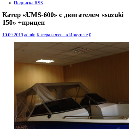
Подписка RSS
Катер «UMS-600» с двигателем «suzuki
150» +прицеп
10.09.2019
admin
Катера и яхты в Иркутске
0