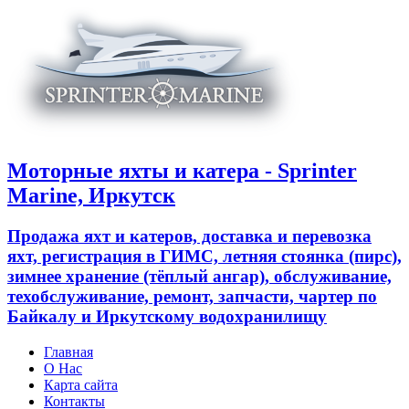
Моторные яхты и катера - Sprinter
Marine, Иркутск
Продажа яхт и катеров, доставка и перевозка
яхт, регистрация в ГИМС, летняя стоянка (пирс),
зимнее хранение (тёплый ангар), обслуживание,
техобслуживание, ремонт, запчасти, чартер по
Байкалу и Иркутскому водохранилищу
Главная
О Нас
Карта сайта
Контакты