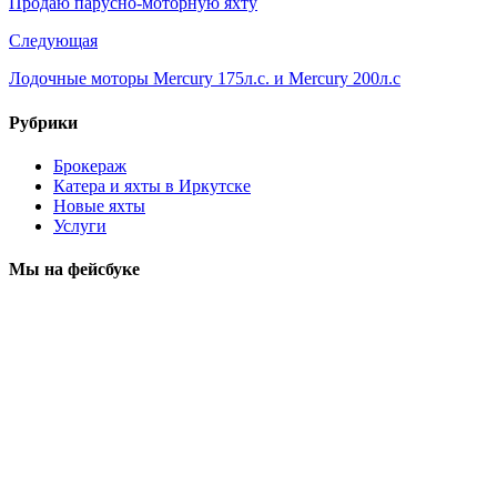
Продаю парусно-моторную яхту
Следующая
Лодочные моторы Mercury 175л.с. и Mercury 200л.с
Рубрики
Брокераж
Катера и яхты в Иркутске
Новые яхты
Услуги
Мы на фейсбуке