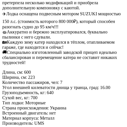
претерпела несколько модификаций и приобрела
дополнительную компоновку с каютой.
✈️Лодка оснащена подвесным мотором SUZUKI мощностью
150 л.с. (стоимость которого 800 000₽), который способен
разогнать судно до 95 км/ч!!!
🧽Аккуратно и бережно эксплуатировался, буквально
пылинки с него сдували.
🏡Каждую зиму катер находился в тёплом, отапливаемом
гараже, где находится и сейчас!
🚚Специально изготовленный заводской прицеп идеально
сбалансирован и перемещение катера не составит никаких
трудностей!
Длина, см: 600
Ширина, см: 223
Количество пассажиров, чел: 7
Угол внешней килеватости днища у транца, град: 16.00
Грузоподъемность, кг: 640
Сухой вес, кг: 700
Тип лодки: Моторные
Страна происхождения: Украина
Встроенный двигатель: нет
Материал корпуса: Металл
Производитель: UMS