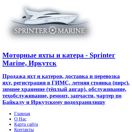
Моторные яхты и катера - Sprinter
Marine, Иркутск
Продажа яхт и катеров, доставка и перевозка
яхт, регистрация в ГИМС, летняя стоянка (пирс),
зимнее хранение (тёплый ангар), обслуживание,
техобслуживание, ремонт, запчасти, чартер по
Байкалу и Иркутскому водохранилищу
Главная
О Нас
Карта сайта
Контакты