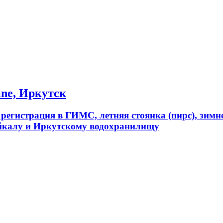
ine, Иркутск
, регистрация в ГИМС, летняя стоянка (пирс), зимн
Байкалу и Иркутскому водохранилищу