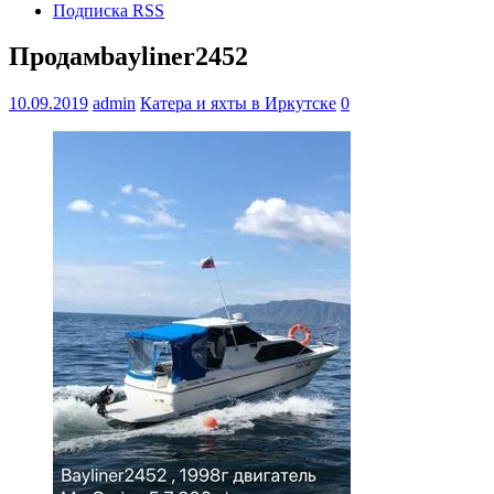
Подписка RSS
Продамbayliner2452
10.09.2019
admin
Катера и яхты в Иркутске
0