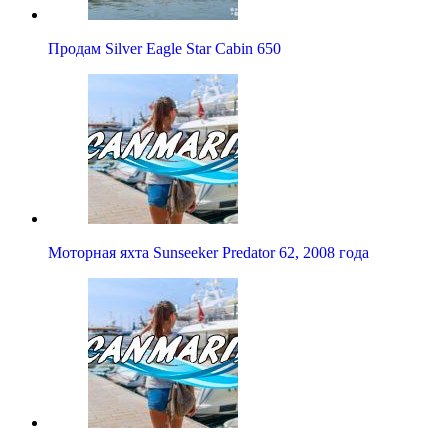
Продам Silver Eagle Star Cabin 650
Моторная яхта Sunseeker Predator 62, 2008 года