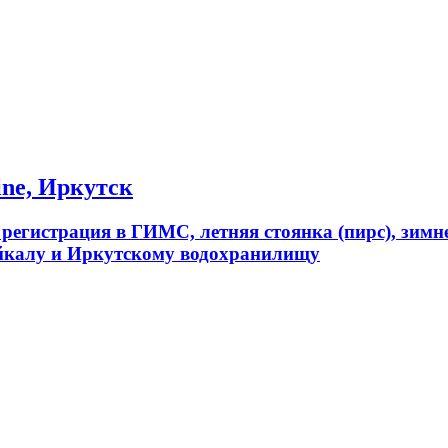
ine, Иркутск
, регистрация в ГИМС, летняя стоянка (пирс), зимн
Байкалу и Иркутскому водохранилищу