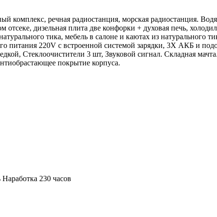
ный комплекс, речная радиостанция, морская радиостанция. Вод
 отсеке, дизельная плита две конфорки + духовая печь, холодиль
натурального тика, мебель в салоне и каютах из натурального 
вого питания 220V с встроенной системой зарядки, 3Х АКБ и по
едкой, Стеклоочистители 3 шт, Звуковой сигнал. Складная мачта
Антиобрастающее покрытие корпуса.
 Наработка 230 часов