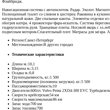
Флайбридж.
Навигационная система с автопилотом. Радар. Эхолот. Магнит
Полноценный туалет со сливом в цистерну. Раковина в кухонном
натуральной кожи. Две спальные каюты. Элементы отделки из 
обогрев катера. 4 прожектора+фара-искатель. Система берего
гидроусилитель руля. Транцевые плиты. Носовой якорь с эл.леб
подвесным мотором.Спасательный плот. Матрасы для загара. 
Регион:
Санкт-Петербург
Местонахождение:
В других городах
Технические характеристики
Длина м.:
10,1
Ширина м.:
3,15
Осадка м.:
0,8
Грузоподъемность, кг.:
1 500
Водоизмещение (половина загрузки). кг.:
5 500
Пассажировместимость:
10
Двигатели:
600л/с Volvo Penta 2XD4-300 EVC Турбодизель
Скорость крейсерская:
54 км
Скорость максимальная:
86 км
Запас хода:
700 км
Запас топлива:
700