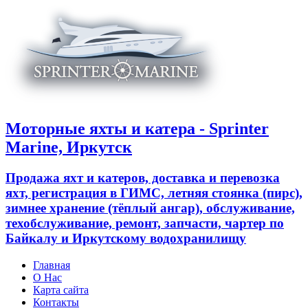
Моторные яхты и катера - Sprinter
Marine, Иркутск
Продажа яхт и катеров, доставка и перевозка
яхт, регистрация в ГИМС, летняя стоянка (пирс),
зимнее хранение (тёплый ангар), обслуживание,
техобслуживание, ремонт, запчасти, чартер по
Байкалу и Иркутскому водохранилищу
Главная
О Нас
Карта сайта
Контакты