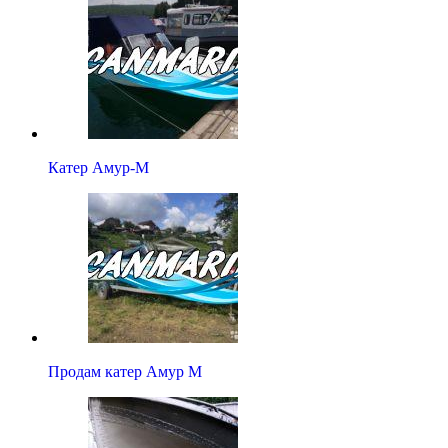
Катер Амур-М
Продам катер Амур М