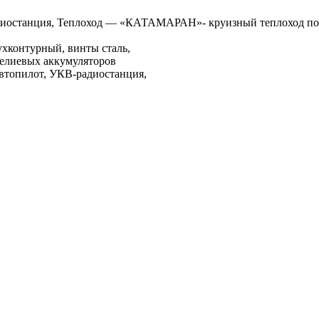
диостанция, Теплоход — «КАТАМАРАН»- круизный теплоход по Б
ухконтурный, винты сталь,
 гелиевых аккумуляторов
 автопилот, УКВ-радиостанция,