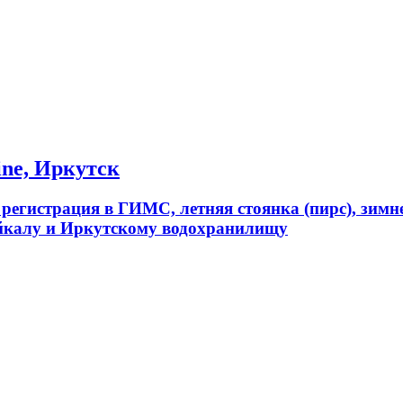
ine, Иркутск
, регистрация в ГИМС, летняя стоянка (пирс), зимн
Байкалу и Иркутскому водохранилищу