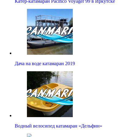
Катер-катамаран Pacifico Voyager 99 в Иркутске
Дача на воде катамаран 2019
Водный велосипед катамаран «Дельфин»