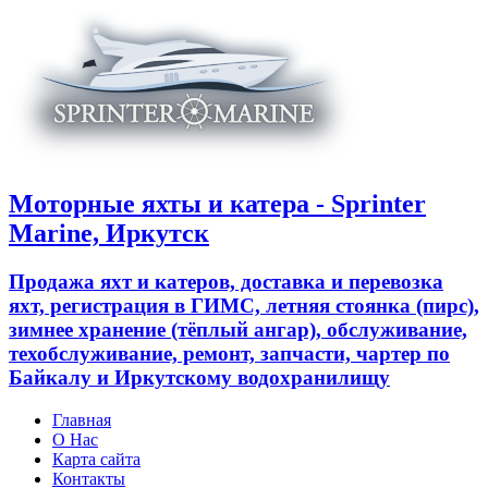
Моторные яхты и катера - Sprinter
Marine, Иркутск
Продажа яхт и катеров, доставка и перевозка
яхт, регистрация в ГИМС, летняя стоянка (пирс),
зимнее хранение (тёплый ангар), обслуживание,
техобслуживание, ремонт, запчасти, чартер по
Байкалу и Иркутскому водохранилищу
Главная
О Нас
Карта сайта
Контакты