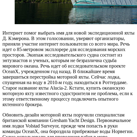
Интернет помог выбрать имя для новой экспедиционной яхты
Д. Кэмерона. В этом голосовании, уверяют организаторы,
приняли участие интернет пользователи со всего мира. Речь
идет о 85-метровом эксплорере для исследования морских
просторов. Экипаж исследовательского судна состоит из
энтузиастов и ученых, которым не безразлична судьба
мирового океана. Речь идет об исследовательском проекте
OceanX, учрежденном год назад. В ближайшее время
завершиться перестройка моторной яхты. Сейчас лодка,
спущенная на воду в 2010-м году, находиться в Роттердаме.
Старое название яхты Alucia-2. Кстати, купить океанскую
моторную яхту известного судостроителя не проблема, если к
этому ответственному процессу подключить опытного
яхтенного брокера.
Обновить дизайн моторной яхты поручили специалистам
британской компании Gresham Yacht Design. Первоначальное
имя лодки Volstad Surveyor, прежде чем попасть в руки
команды OceanX, она бороздила прибрежные воды Норвегии.
Судно использовали для проведения работ в море