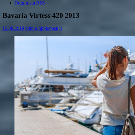
Подписка RSS
Bavaria Virtess 420 2013
10.09.2019
admin
Брокераж
0