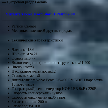
— Цифровой радар Garmin
Читайте также
Nord Star 31 Patrol 2008
Регион:
Самара
Местонахождение:
В других городах
Технические характеристики
Длина м.:
13,6
Ширина м.:
4,21
Осадка м.:
0,77
Водоизмещение (половина загрузки). кг.:
11 400
Число кают:
3
Пассажировместимость:
12
Спальных мест:
6
Двигатели:
2 x Volvo Penta D6-400 EVC/DPH наработка
15 мото часов
Генераторы:
Дизель-генератор KOHLER 9кВт 220В
Скорость крейсерская:
30 узлов
Скорость максимальная:
36 узлов
Запас топлива:
1200 л
Запас воды:
410 л