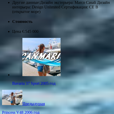
Другие данные:
Дизайн экстерьера: Marco Casali Дизайн
интерьера: Design Unlimited Сертификация: CE B
(открытое море)
Стоимость
Цена €:
545 000
Bavaria 37 Sport 2005 год
Предыдущая
Princess V48 2006 год