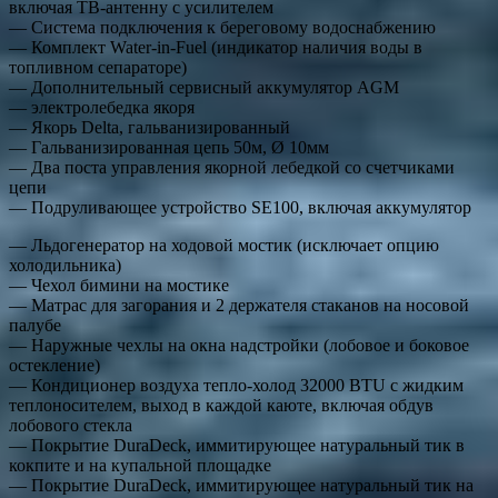
включая ТВ-антенну с усилителем
— Система подключения к береговому водоснабжению
— Комплект Water-in-Fuel (индикатор наличия воды в
топливном сепараторе)
— Дополнительный сервисный аккумулятор AGM
— электролебедка якоря
— Якорь Delta, гальванизированный
— Гальванизированная цепь 50м, Ø 10мм
— Два поста управления якорной лебедкой со счетчиками
цепи
— Подруливающее устройство SE100, включая аккумулятор
— Льдогенератор на ходовой мостик (исключает опцию
холодильника)
— Чехол бимини на мостике
— Матрас для загорания и 2 держателя стаканов на носовой
палубе
— Наружные чехлы на окна надстройки (лобовое и боковое
остекление)
— Кондиционер воздуха тепло-холод 32000 BTU с жидким
теплоносителем, выход в каждой каюте, включая обдув
лобового стекла
— Покрытие DuraDeck, иммитирующее натуральный тик в
кокпите и на купальной площадке
— Покрытие DuraDeck, иммитирующее натуральный тик на