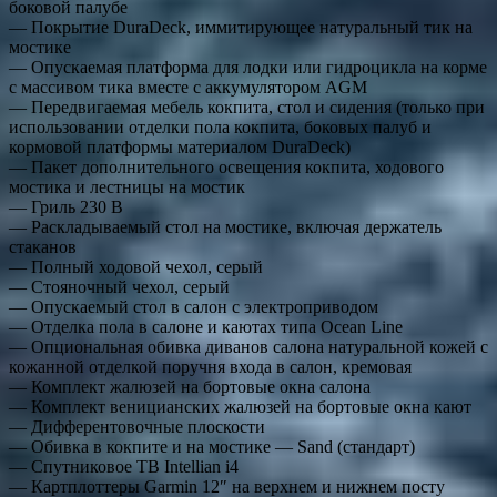
боковой палубе
— Покрытие DuraDeck, иммитирующее натуральный тик на
мостике
— Опускаемая платформа для лодки или гидроцикла на корме
с массивом тика вместе с аккумулятором AGM
— Передвигаемая мебель кокпита, стол и сидения (только при
использовании отделки пола кокпита, боковых палуб и
кормовой платформы материалом DuraDeck)
— Пакет дополнительного освещения кокпита, ходового
мостика и лестницы на мостик
— Гриль 230 В
— Раскладываемый стол на мостике, включая держатель
стаканов
— Полный ходовой чехол, серый
— Стояночный чехол, серый
— Опускаемый стол в салон с электроприводом
— Отделка пола в салоне и каютах типа Ocean Line
— Опциональная обивка диванов салона натуральной кожей с
кожанной отделкой поручня входа в салон, кремовая
— Комплект жалюзей на бортовые окна салона
— Комплект веницианских жалюзей на бортовые окна кают
— Дифферентовочные плоскости
— Обивка в кокпите и на мостике — Sand (стандарт)
— Спутниковое ТВ Intellian i4
— Картплоттеры Garmin 12″ на верхнем и нижнем посту