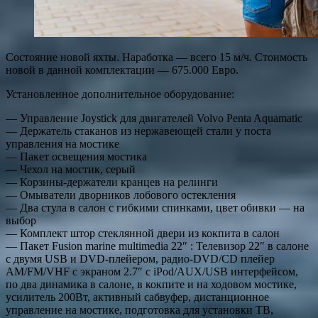
Состояние новой яхты. Наработка — всего 15 м/ч. Стоимость
новой в данной комплектации — 675.000 Евро.
Установленное дополнительное оборудование:
— Управление Joystick для двигателей Volvo Penta Aquamatic
— Держатель стаканов из нержавеющей стали у поста
управления на мостике
— Пакет освещения мостика
— Чехол на мостик, серый
— Корзины-держатели кранцев на релинги
— Омыватели дворников лобового остекления
— Два стула в салон с гибкими спинками, цвет обивки — на
выбор
— Комплект штор стеклянной двери из кокпита в салон
— Пакет Fusion marine multimedia 22″ : Телевизор 22″ в салоне
с двумя USB и DVD-плейером, радио-DVD/CD плейер
AM/FM/VHF с экраном 2.7″ с iPod/AUX/USB интерфейсом,
по два динамика в салоне, в кокпите и на ходовом мостике,
усилитель 200Вт, активный сабвуфер, дистанционное
управление на мостике, подготовка для установки ТВ,