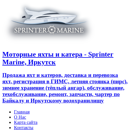
Моторные яхты и катера - Sprinter
Marine, Иркутск
Продажа яхт и катеров, доставка и перевозка
яхт, регистрация в ГИМС, летняя стоянка (пирс),
зимнее хранение (тёплый ангар), обслуживание,
техобслуживание, ремонт, запчасти, чартер по
Байкалу и Иркутскому водохранилищу
Главная
О Нас
Карта сайта
Контакты