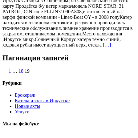
Иркутск Стоянка в Солнечном р-н Свердловский Показать
карту Продаётся б/у катер марка/модель NORD STAR, 31
PATROL, CIN code FI-LIN31090A808,изготовленный на
верфи финской компании «Linex-Boat OY» в 2008 годуКатер
находится в отличном состоянии, регулярно проводились
технические обслуживания, зимнее хранение производится в
закрытом, отапливаемом помещении.Место нахождения
;Иркутск микр.Солнечный Корпус катера тёмно-синий,
ходовая рубка имеет двухцветный верх, стекла
[…]
Пагинация записей
←
1
…
18
19
Рубрики
Брокераж
Катера и яхты в Иркутске
Новые яхты
Услуги
Мы на фейсбуке