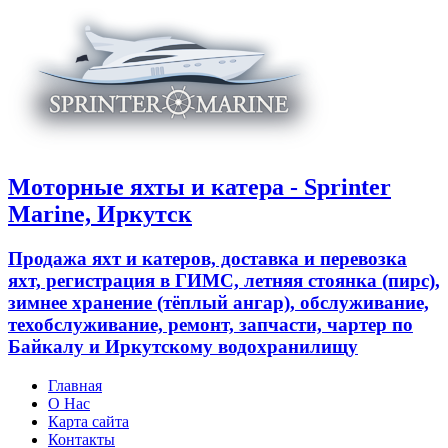
Моторные яхты и катера - Sprinter
Marine, Иркутск
Продажа яхт и катеров, доставка и перевозка
яхт, регистрация в ГИМС, летняя стоянка (пирс),
зимнее хранение (тёплый ангар), обслуживание,
техобслуживание, ремонт, запчасти, чартер по
Байкалу и Иркутскому водохранилищу
Главная
О Нас
Карта сайта
Контакты